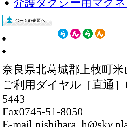
介護タクシー用マグネ
奈良県北葛城郡上牧町米山台
ご利用ダイヤル［直通］080-38
5443
Fax0745-51-8050
E-mail nishihara_h@sky.pla